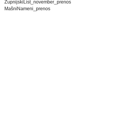
ŽupnijskiList_november_prenos
MašniNameni_prenos