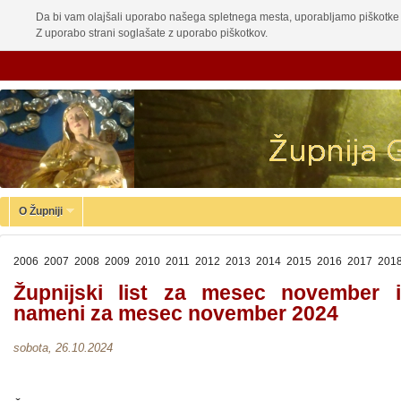
Da bi vam olajšali uporabo našega spletnega mesta, uporabljamo piškotke 
Z uporabo strani soglašate z uporabo piškotkov.
O Župniji
2006
2007
2008
2009
2010
2011
2012
2013
2014
2015
2016
2017
201
Župnijski list za mesec november 
nameni za mesec november 2024
sobota, 26.10.2024