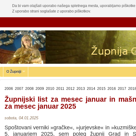
Da bi vam olajšali uporabo našega spletnega mesta, uporabljamo piškotke 
Z uporabo strani soglašate z uporabo piškotkov.
O Župniji
2006
2007
2008
2009
2010
2011
2012
2013
2014
2015
2016
2017
201
Župnijski list za mesec januar in maš
za mesec januar 2025
sobota, 04.01.2025
Spoštovani verniki »gračke«, »jurjevske« in »kuzmiške
5. januarjem 2025, sem poleg župnij Grad in Sv