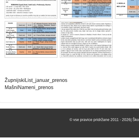
ŽupnijskiList_januar_prenos
MašniNameni_prenos
© vse pravice pridržane 2011 - 2026| Škof