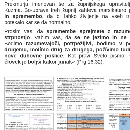
Prekmurju imenovan še za župnijskega upravitelj
Kuzma. So-uprava treh župnij zahteva marsikatero
in spremembo
, da bi lahko življenje na vseh tr
potekalo kar se da normalno.
Prosim vas, da
spremembe sprejmete z razum
strpnostjo
. Vabim vas, da
se ne jezimo in ne
Bodimo
razumevajoči, potrpežljivi, bodimo v 
drugemu, molímo drug za drugega, požívimo tudi
nove duhovne poklice
. Kot pravi Sveto pismo, 
človek je boljši kakor junak
« (Prg 16,32).