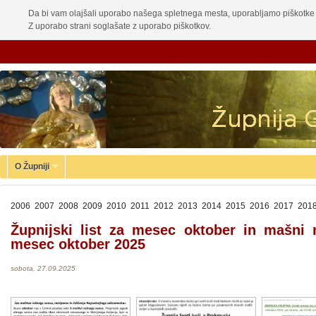
Da bi vam olajšali uporabo našega spletnega mesta, uporabljamo piškotke 
Z uporabo strani soglašate z uporabo piškotkov.
O Župniji
2006
2007
2008
2009
2010
2011
2012
2013
2014
2015
2016
2017
201
Župnijski list za mesec oktober in mašni
mesec oktober 2025
sobota, 27.09.2025