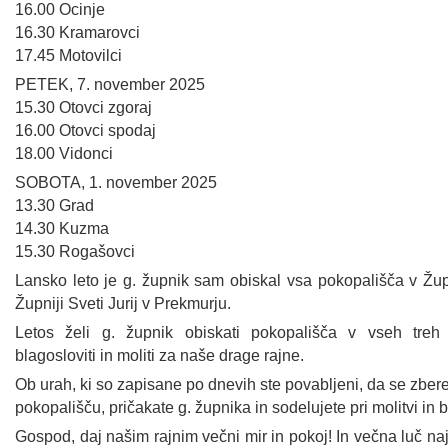
16.00 Ocinje
16.30 Kramarovci
17.45 Motovilci
PETEK, 7. november 2025
15.30 Otovci zgoraj
16.00 Otovci spodaj
18.00 Vidonci
SOBOTA, 1. november 2025
13.30 Grad
14.30 Kuzma
15.30 Rogašovci
Lansko leto je g. župnik sam obiskal vsa pokopališča v Žup
Župniji Sveti Jurij v Prekmurju.
Letos želi g. župnik obiskati pokopališča v vseh treh 
blagosloviti in moliti za naše drage rajne.
Ob urah, ki so zapisane po dnevih ste povabljeni, da se zberet
pokopališču, pričakate g. župnika in sodelujete pri molitvi in 
Gospod, daj našim rajnim večni mir in pokoj! In večna luč naj 