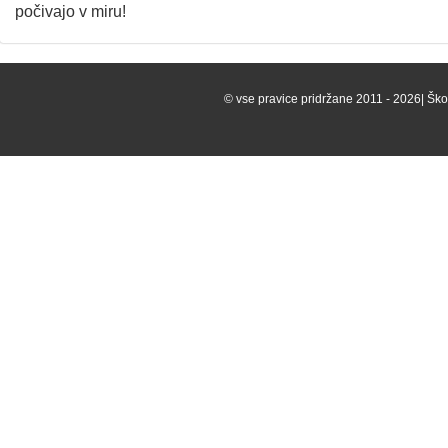
počivajo v miru!
© vse pravice pridržane 2011 - 2026| Škof