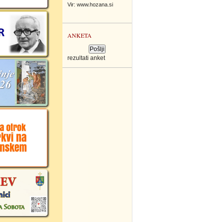
Vir: www.hozana.si
ANKETA
rezultati anket