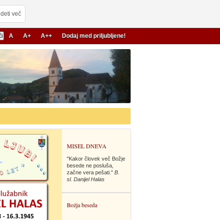
deti več
A
A+
A++
Dodaj med priljubljene!
26
MISEL DNEVA
"Kakor človek več Božje
besede ne posluša,
začne vera pešati."
B.
sl. Danijel Halas
Božja beseda